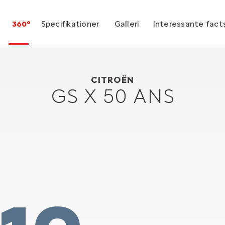
360°
Specifikationer
Galleri
Interessante fact
Citroën GS x 50 ANS
1972
CITROËN
GS X 50 ANS