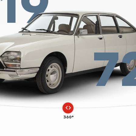
19
7
360°