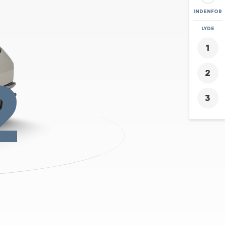
INDENFOR
ZOOM
LYDE
+
-
2