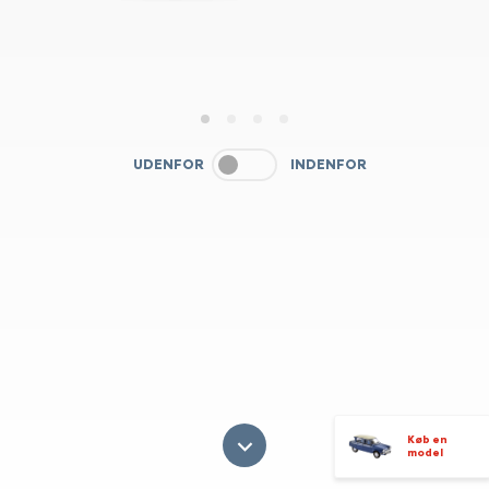
1
2
3
4
UDENFOR
INDENFOR
Køb en
model