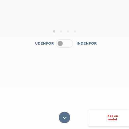
1
2
3
4
UDENFOR
INDENFOR
Køb en
model