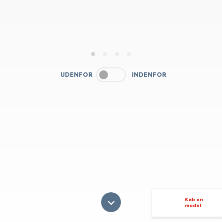
1
2
3
4
UDENFOR
INDENFOR
Køb en
model