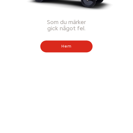
Som du märker
gick något fel.
Hem