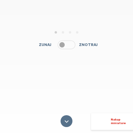
1
2
3
4
ZUNAJ
ZNOTRAJ
Nakup
miniature