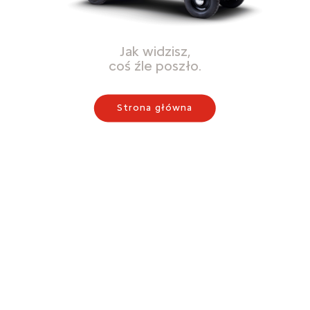
Jak widzisz,
coś źle poszło.
Strona główna