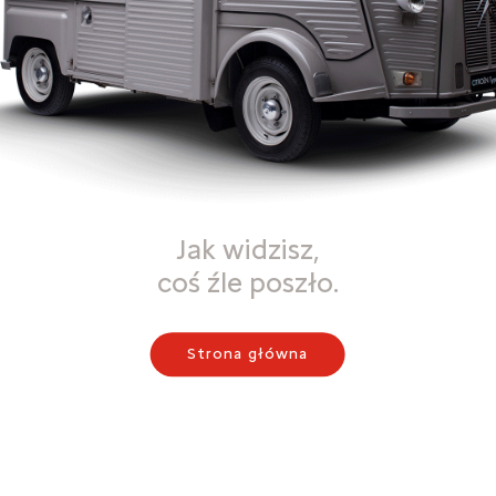
Jak widzisz,
coś źle poszło.
Strona główna