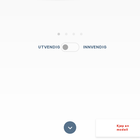
1
2
3
4
UTVENDIG
INNVENDIG
Kjøp en
modell