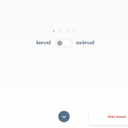
1
2
3
4
ĀRPUSĒ
IEKŠPUSĒ
Pirkt modeli