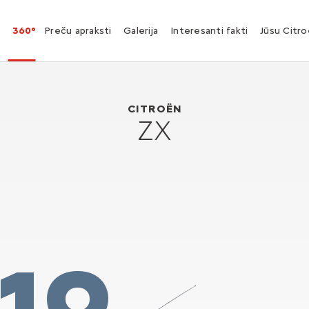
360°
Preču apraksti
Galerija
Interesanti fakti
Jūsu Citr
Citroën ZX
1991
CITROËN
ZX
19