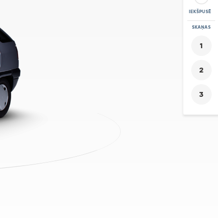
IEKŠPUSĒ
PIETUVINĀT
SKAŅAS
+
-
1