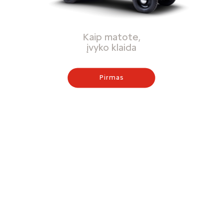
Kaip matote,
įvyko klaida
Pirmas