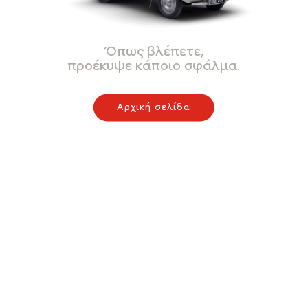
Όπως βλέπετε,
προέκυψε κάποιο σφάλμα.
Αρχική σελίδα