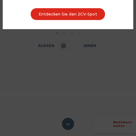
Entdecken Sie den 2CV‑Spot
1
2
3
4
AUSSEN
INNEN
Modellauto
kaufen