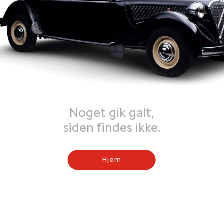
Noget gik galt,
siden findes ikke.
Hjem