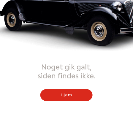
Noget gik galt,
siden findes ikke.
Hjem