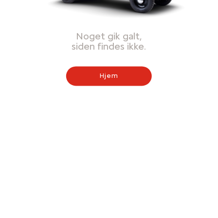
Noget gik galt,
siden findes ikke.
Hjem