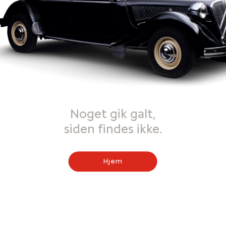
Noget gik galt,
siden findes ikke.
Hjem