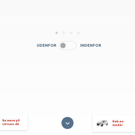
1
2
3
4
UDENFOR
INDENFOR
Se mere på
Køb en
citroen.dk
model