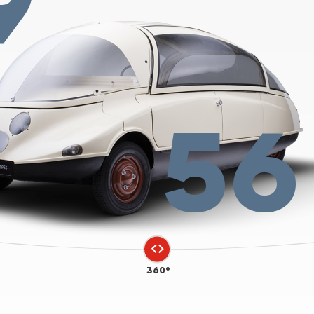
9
56
360°