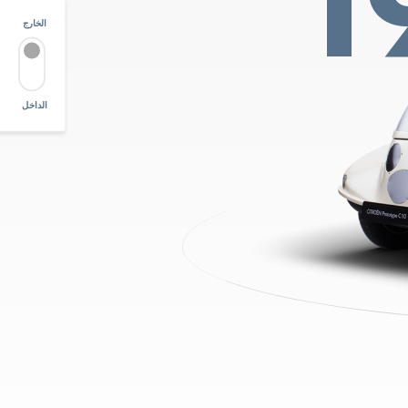
1
الخارج
الداخل
زووم
+
-