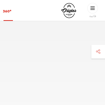
Skip to main conten
CITROËN
360°
ORIGINS
قائمة
faceboo
twitte
pinteres