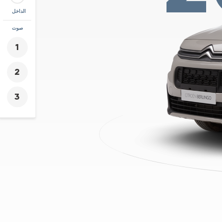
الداخل
زووم
صوت
+
-