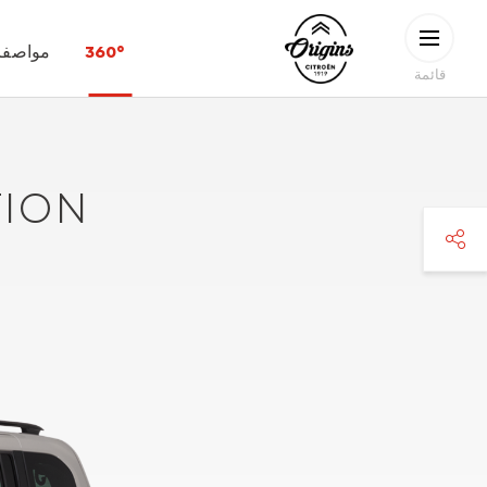
Skip to main conten
CITROËN
360°
مواصفات
ORIGINS
قائمة
TION
faceboo
twitte
pinteres