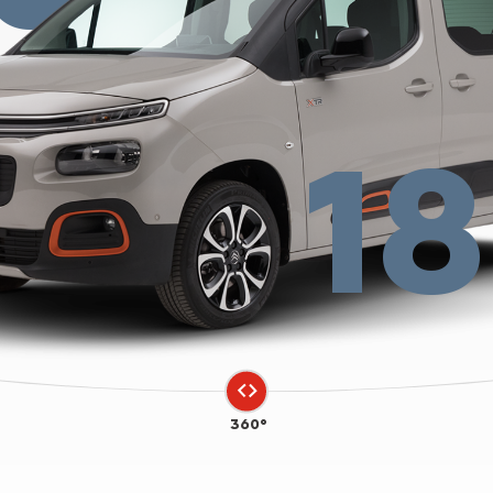
18
360°